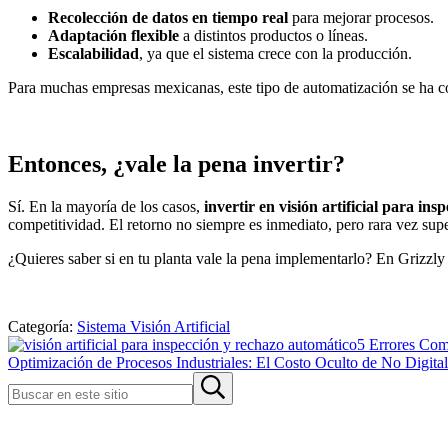
Recolección de datos en tiempo real
para mejorar procesos.
Adaptación flexible
a distintos productos o líneas.
Escalabilidad
, ya que el sistema crece con la producción.
Para muchas empresas mexicanas, este tipo de automatización se ha co
Entonces, ¿vale la pena invertir?
Sí. En la mayoría de los casos,
invertir en visión artificial para ins
competitividad. El retorno no siempre es inmediato, pero rara vez su
¿Quieres saber si en tu planta vale la pena implementarlo? En Grizz
Categoría:
Sistema Visión Artificial
Entrada
5 Errores Comu
anterior:
Entrada
Optimización de Procesos Industriales: El Costo Oculto de No Digital
siguiente:
Sidebar
Buscar
Submit
en
search
este
sitio