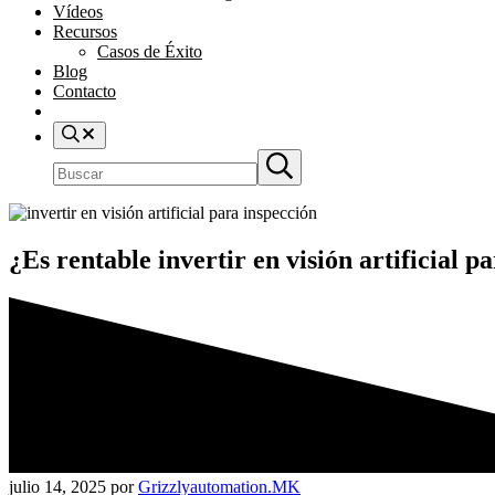
Vídeos
Recursos
Casos de Éxito
Blog
Contacto
Prueba Gratuita
Buscar
Buscar
Submit
en
search
el
sitio
¿Es rentable invertir en visión artificial 
julio 14, 2025
por
Grizzlyautomation.MK