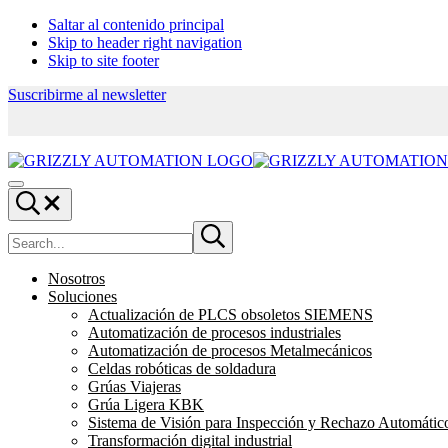
Saltar al contenido principal
Skip to header right navigation
Skip to site footer
Suscribirme al newsletter
Grizzly
-
Menu
Automation
Search...
Buscar
Submit
en
search
el
Nosotros
sitio
Soluciones
Actualización de PLCS obsoletos SIEMENS
Automatización de procesos industriales
Automatización de procesos Metalmecánicos
Celdas robóticas de soldadura
Grúas Viajeras
Grúa Ligera KBK
Sistema de Visión para Inspección y Rechazo Automátic
Transformación digital industrial