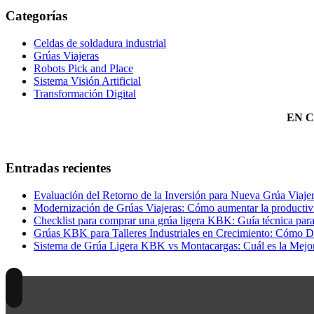
Categorías
Celdas de soldadura industrial
Grúas Viajeras
Robots Pick and Place
Sistema Visión Artificial
Transformación Digital
EN 
Entradas recientes
Evaluación del Retorno de la Inversión para Nueva Grúa Viaje
Modernización de Grúas Viajeras: Cómo aumentar la productivi
Checklist para comprar una grúa ligera KBK: Guía técnica para e
Grúas KBK para Talleres Industriales en Crecimiento: Cómo Di
Sistema de Grúa Ligera KBK vs Montacargas: Cuál es la Mejor 