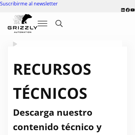
Saltar al contenido principal
Skip to header right navigation
Skip to site footer
Suscribirme al newsletter
Linked
Fac
Y
Menu
Search...
Grizzly Automation
-
RECURSOS
TÉCNICOS
Descarga nuestro
contenido técnico y